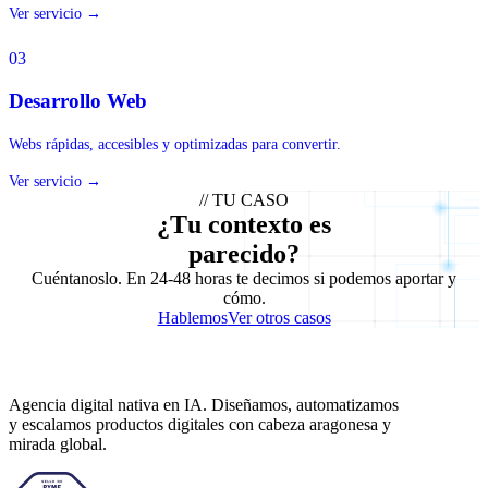
Ver servicio →
03
Desarrollo Web
Webs rápidas, accesibles y optimizadas para convertir.
Ver servicio →
// TU CASO
¿
T
u
c
o
n
t
e
x
t
o
e
s
p
a
r
e
c
i
d
o
?
Cuéntanoslo. En 24-48 horas te decimos si podemos aportar y
cómo.
Hablemos
Ver otros casos
Agencia digital nativa en IA. Diseñamos, automatizamos
y escalamos productos digitales con cabeza aragonesa y
mirada global.