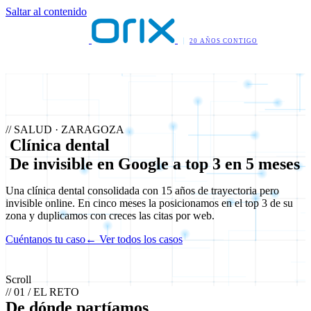
Saltar al contenido
20 AÑOS CONTIGO
// SALUD · ZARAGOZA
C
l
í
n
i
c
a
d
e
n
t
a
l
D
e
i
n
v
i
s
i
b
l
e
e
n
G
o
o
g
l
e
a
t
o
p
3
e
n
5
m
e
s
e
s
Una clínica dental consolidada con 15 años de trayectoria pero
invisible online. En cinco meses la posicionamos en el top 3 de su
zona y duplicamos con creces las citas por web.
Cuéntanos tu caso
← Ver todos los casos
Scroll
// 01 / EL RETO
De dónde partíamos