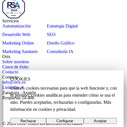
Servicios
Automatización
Estrategia Digital
Desarrollo Web
SEO
Marketing Online
Diseño Gráfico
Marketing Sanitario
Consultoría IA
Orix
Sobre nosotros
Casos de éxito
Contacto
Contacto
COOKIES
info@orix.es
LinkedIn ↗
Usamos cookies necesarias para que la web funcione y, con
Zaragoza · Aragón
tu permiso, cookies analíticas para entender cómo se usa el
Respuesta 24-48h
sitio. Puedes aceptarlas, rechazarlas o configurarlas. Más
información en
cookies
y
privacidad
.
Rechazar
Configurar
Aceptar
© 2026 Orix. Todos los derechos reservados.