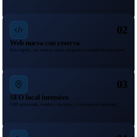
02
Web nueva con reserva
Sitio rápido, con reserva online integrada y cumpliendo normativa.
03
SEO local intensivo
GBP optimizado, reseñas, citaciones y contenido de autoridad.