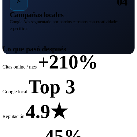
04
Campañas locales
Google Ads segmentado por barrios cercanos con creatividades
específicas.
// 03 / RESULTADOS
Lo que pasó después
+210%
Citas online / mes
Top 3
Google local
4.9★
Reputación
-45%