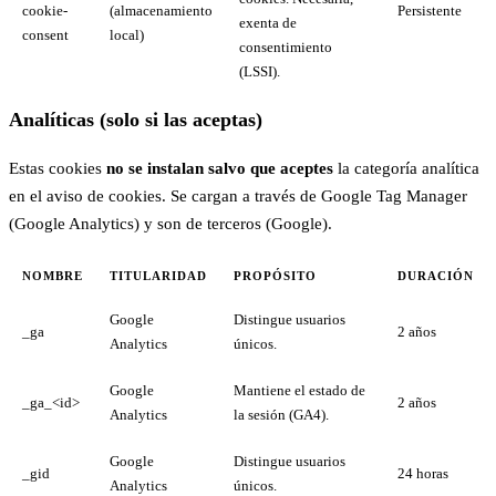
cookie-
(almacenamiento
Persistente
exenta de
consent
local)
consentimiento
(LSSI).
Analíticas (solo si las aceptas)
Estas cookies
no se instalan salvo que aceptes
la categoría analítica
en el aviso de cookies. Se cargan a través de Google Tag Manager
(Google Analytics) y son de terceros (Google).
NOMBRE
TITULARIDAD
PROPÓSITO
DURACIÓN
Google
Distingue usuarios
_ga
2 años
Analytics
únicos.
Google
Mantiene el estado de
_ga_<id>
2 años
Analytics
la sesión (GA4).
Google
Distingue usuarios
_gid
24 horas
Analytics
únicos.