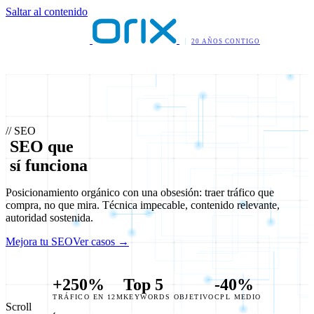
Saltar al contenido
20 AÑOS CONTIGO
// SEO
S
E
O
q
u
e
s
í
f
u
n
c
i
o
n
a
Posicionamiento orgánico con una obsesión: traer tráfico que
compra, no que mira. Técnica impecable, contenido relevante,
autoridad sostenida.
Mejora tu SEO
Ver casos →
+250%
Top 5
-40%
TRÁFICO EN 12M
KEYWORDS OBJETIVO
CPL MEDIO
Scroll