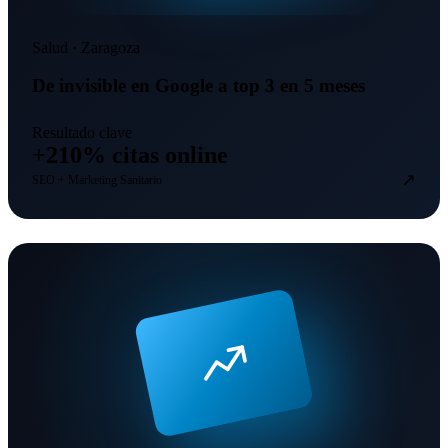
Salud · Zaragoza
De invisible en Google a top 3 en 5 meses
Resultado clave
+210% citas online
↗
SEO + Marketing Sanitario