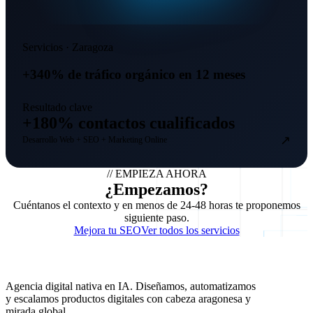
Servicios · Zaragoza
+340% de tráfico orgánico en 12 meses
Resultado clave
+180% contactos cualificados
↗
Desarrollo Web + SEO + Marketing Online
// EMPIEZA AHORA
¿
E
m
p
e
z
a
m
o
s
?
Cuéntanos el contexto y en menos de 24-48 horas te proponemos
siguiente paso.
Mejora tu SEO
Ver todos los servicios
Agencia digital nativa en IA. Diseñamos, automatizamos
y escalamos productos digitales con cabeza aragonesa y
mirada global.