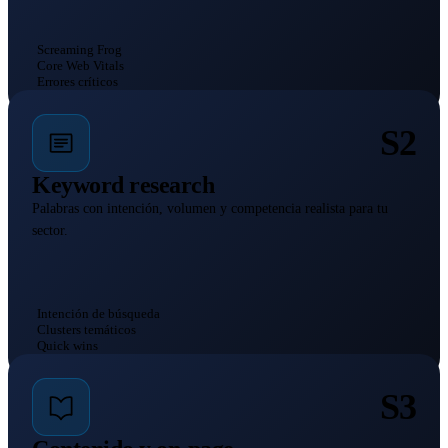
Screaming Frog
Core Web Vitals
Errores críticos
S2
Keyword research
Palabras con intención, volumen y competencia realista para tu
sector.
Intención de búsqueda
Clusters temáticos
Quick wins
S3