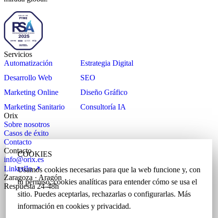
Servicios
Automatización
Estrategia Digital
Desarrollo Web
SEO
Marketing Online
Diseño Gráfico
Marketing Sanitario
Consultoría IA
Orix
Sobre nosotros
Casos de éxito
Contacto
Contacto
COOKIES
info@orix.es
LinkedIn ↗
Usamos cookies necesarias para que la web funcione y, con
Zaragoza · Aragón
tu permiso, cookies analíticas para entender cómo se usa el
Respuesta 24-48h
sitio. Puedes aceptarlas, rechazarlas o configurarlas. Más
información en
cookies
y
privacidad
.