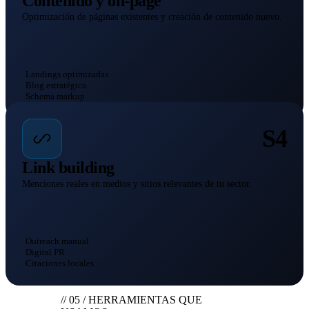
Contenido y on-page
Optimización de páginas existentes y creación de contenido nuevo.
Landings optimizadas
Blog estratégico
Schema markup
S4
Link building
Menciones reales en medios y sitios relevantes de tu sector.
Outreach manual
Digital PR
Citaciones locales
// 05 / HERRAMIENTAS QUE