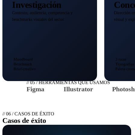
Investigación
Conce
Contexto, audiencia, competencia y
Dirección c
benchmarks visuales del sector.
visual y exp
Moodboard
3 rutas
Benchmark
Tipografías
Brief creativo
Paleta crom
// 05 / HERRAMIENTAS QUE USAMOS
Figma
Illustrator
Photos
// 06 / CASOS DE ÉXITO
Casos de éxito