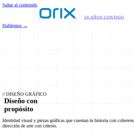
Saltar al contenido
20 AÑOS CONTIGO
Hablemos →
// DISEÑO GRÁFICO
D
i
s
e
ñ
o
c
o
n
p
r
o
p
ó
s
i
t
o
Identidad visual y piezas gráficas que cuentan tu historia con coheren
dirección de arte con criterio.