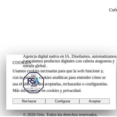
Cuén
Agencia digital nativa en IA. Diseñamos, automatizamos
y escalamos productos digitales con cabeza aragonesa y
COOKIES
mirada global.
Usamos cookies necesarias para que la web funcione y,
con tu permiso, cookies analíticas para entender cómo se
usa el sitio. Puedes aceptarlas, rechazarlas o configurarlas.
Más información en
cookies
y
privacidad
.
Rechazar
Configurar
Aceptar
© 2026 Orix. Todos los derechos reservados.