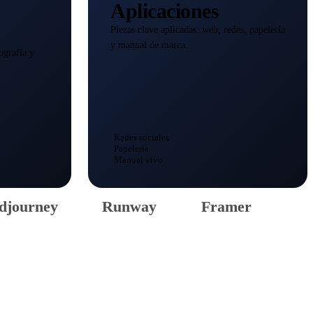
Aplicaciones
Piezas clave aplicadas: web, redes, papelería
y manual de marca.
ografía y
Redes sociales
Papelería
Manual vivo
djourney
Runway
Framer