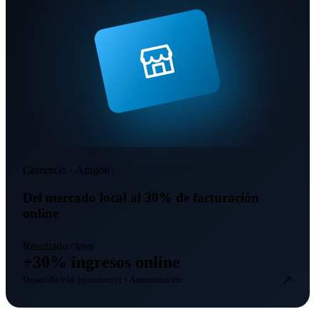
Comercio · Aragón
Del mercado local al 30% de facturación
online
Resultado clave
+30% ingresos online
↗
Desarrollo Web (ecommerce) + Automatización