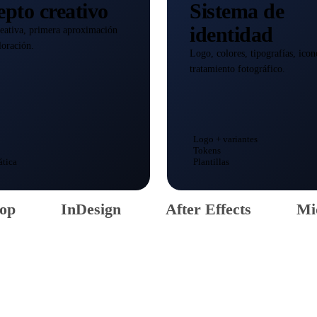
pto creativo
Sistema de
identidad
reativa, primera aproximación
loración.
Logo, colores, tipografías, icon
tratamiento fotográfico.
Logo + variantes
Tokens
ática
Plantillas
hop
InDesign
After Effects
Mi