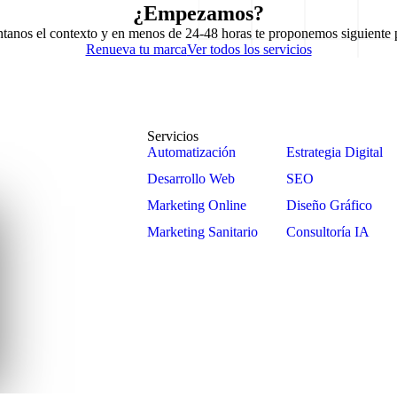
¿
E
m
p
e
z
a
m
o
s
?
tanos el contexto y en menos de 24-48 horas te proponemos siguiente 
Renueva tu marca
Ver todos los servicios
Servicios
Automatización
Estrategia Digital
Desarrollo Web
SEO
Marketing Online
Diseño Gráfico
Marketing Sanitario
Consultoría IA